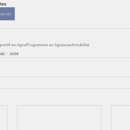
ates
server
portif-en-ligne
Programme en ligne
coach
mobilité
tes
yoga