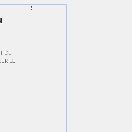
ching en ligne
u
T DE 
ER LE 