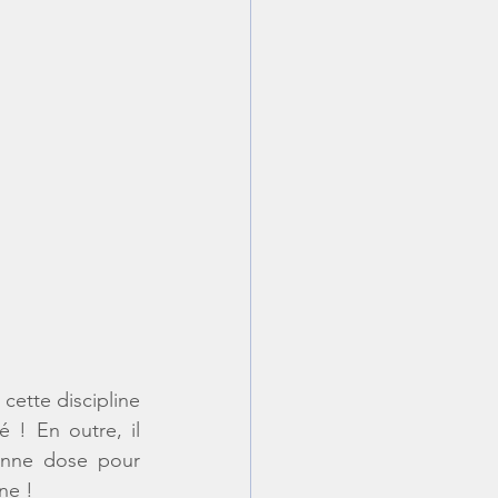
ette discipline 
 ! En outre, il 
onne dose pour 
ne !