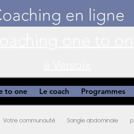
oaching en ligne
à Versoix
 to one
Le coach
Programmes
Votre communauté
Sangle abdominale
p