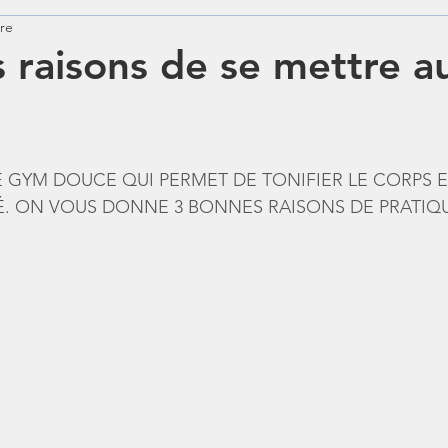
ure
Diét
Zumba
Stretching
Cardio
Coa
 raisons de se mettre a
E GYM DOUCE QUI PERMET DE TONIFIER LE CORPS E
. ON VOUS DONNE 3 BONNES RAISONS DE PRATIQU