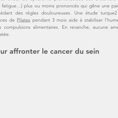
urs, fatigue…) plus ou moins prononcés qui gêne une pa
cédant des 
règles douloureuses
. Une étude turque2
ices de 
Pilates
 pendant 3 mois aide à stabiliser l’humeu
es compulsions alimentaires. En revanche, aucune améli
atée.
ur affronter le cancer du sein