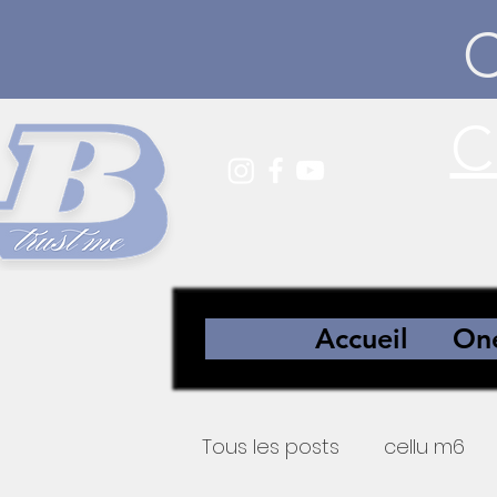
C
Accueil
One
Tous les posts
cellu m6