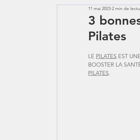
11 mai 2023
2 min de lect
cross training
yoga
3 bonnes
Pilates
LE 
PILATES
 EST UN
BOOSTER LA SANTÉ
PILATES
.