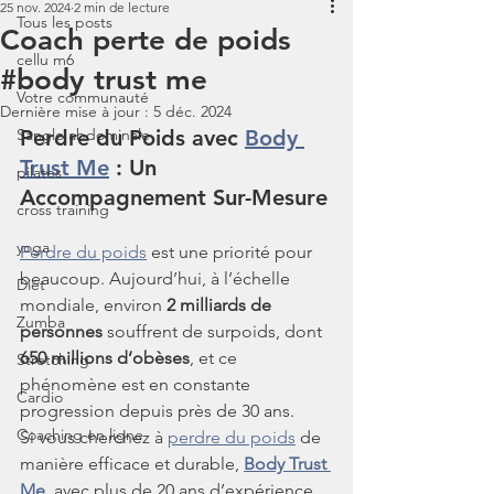
25 nov. 2024
2 min de lecture
Tous les posts
Coach perte de poids
cellu m6
#body trust me
Votre communauté
Dernière mise à jour :
5 déc. 2024
Sangle abdominale
Perdre du Poids avec 
Body 
Trust Me
 : Un 
pilates
Accompagnement Sur-Mesure
cross training
yoga
Perdre du poids
 est une priorité pour 
beaucoup. Aujourd’hui, à l’échelle 
Diét
mondiale, environ 
2 milliards de 
Zumba
personnes
 souffrent de surpoids, dont 
650 millions d’obèses
, et ce 
Stretching
phénomène est en constante 
Cardio
progression depuis près de 30 ans.
Coaching en ligne
Si vous cherchez à 
perdre du poids
 de 
manière efficace et durable, 
Body Trust 
Me
, avec plus de 20 ans d’expérience 