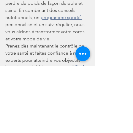
perdre du poids de façon durable et 
saine. En combinant des conseils 
nutritionnels, un 
programme sportif 
personnalisé et un suivi régulier, nous 
vous aidons à transformer votre corps 
et votre mode de vie.
Prenez dès maintenant le contrôle de 
votre santé et faites confiance à nos 
experts pour atteindre vos objectifs. 
Vous êtes prêt(e) à commencer ? 
Body 
Trust Me
 est là pour vous guider pas à 
pas.
🌟 
Rejoignez-nous aujourd’hui et 
commencez votre transformation 
!
https://www.youtube.com/watch?
v=jMx0ZG7fJ_g