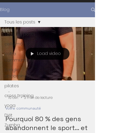
Blog
Tous les posts
Tous les posts
cellu m6
Load video
Votre
communauté
Sangle
abdominale
pilates
-
cross training
10 avr.
3 min de lecture
yoga
Votre communauté
Diét
Pourquoi 80 % des gens
Zumba
abandonnent le sport… et