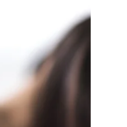
puissant basé sur IA, avec entraînements
HIIT et plans ajustés à ton niveau sans
matériel nécessaire. Nike Training Club –
Application complète et gratuite avec des
dizaines de programmes guidés (HIIT, force,
yoga, mobilité). Decathlon Coach – Très bon
choix gratuit avec programmes variés et
compatibilité avec objets connectés. FizzUp
– Coaching bien structuré, ludique et
souvent recommandé notamment pou