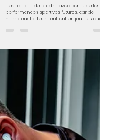
Les performances sportives
dans le future
Il est difficile de prédire avec certitude les
performances sportives futures, car de
nombreux facteurs entrent en jeu, tels que
l'évolution de la technologie, les avancées
médicales, les changements dans les
règles du sport, les innovations dans l'
entraînement , et bien d'autres. Cependant,
on peut spéculer sur certaines tendances
possibles : Technologie et données :
L'utilisation croissante de la technologie
dans le sport devrait se poursuivre. Les
athlètes peuvent bénéfi