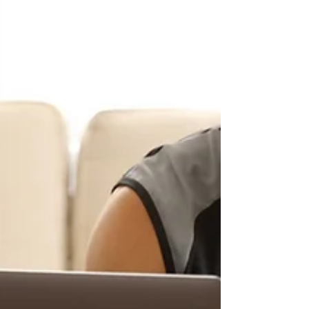
particulier. Voici les principes de base de
l'entraînement : Objectifs clairs : Définissez
des objectifs spécifiques et mesurables
pour votre entraînement . Cela vous
permettra de rester concentré et motivé
tout au long du processus. Planification :
Établissez un plan d'entraînement structuré
qui indique les étapes nécessaires pour
atteindre