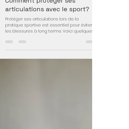
-
17 mars
2 min de lecture
Coaching en ligne
Comment protéger ses
articulations avec le sport?
Protéger ses articulations lors de la
pratique sportive est essentiel pour éviter
les blessures à long terme. Voici quelques
conseils pour y parvenir : Échauffement
approprié : Avant de commencer votre
activité sportive, prenez le temps de faire
un échauffement adéquat. Il devrait inclure
des mouvements doux et progressifs pour
augmenter la température corporelle et
préparer les muscles et les articulations à
l'effort à venir. Renforcement musculaire : Un
bon niveau de forc