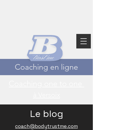
Coaching en ligne
Coaching one to one
à Versoix
Le blog
coach@bodytrustme.com