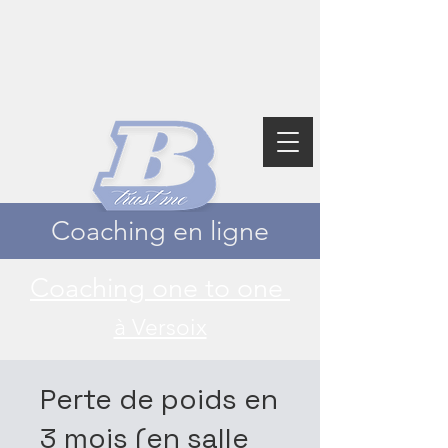
Coaching en ligne
Coaching one to one
à Versoix
Perte de poids en
3 mois (en salle