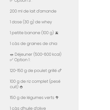
✅ Option 3 :
200 ml de lait d’amande
1 dose (30 g) de whey
1 petite banane (100 g) 🍌
1 c.à.s de graines de chia
🥗 Déjeuner (500-600 kcal)
✅ Option 1 :
120-150 g de poulet grillé 🍗
100 g de riz complet (pesé
cuit) 🍚
150 g de légumes verts 🥦
1 c.à.s d’huile d’olive