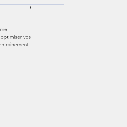
ching en ligne
mme 
optimiser vos 
'entraînement 