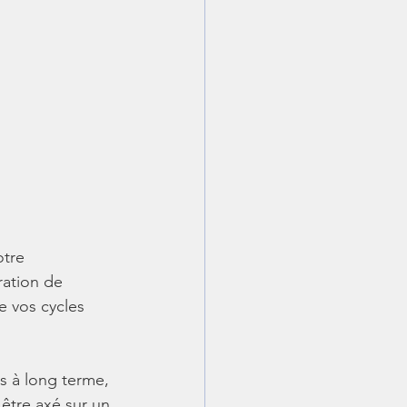
otre 
ration de 
e vos cycles 
s à long terme, 
être axé sur un 