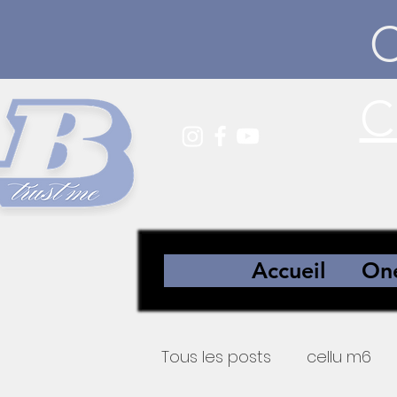
C
Accueil
One
Tous les posts
cellu m6