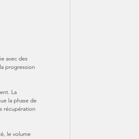
ée avec des 
la progression 
ent. La 
que la phase de 
de récupération 
é, le volume 