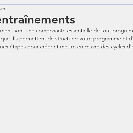
ure
Diét
Zumba
Stretching
Cardio
Coa
entraînements
nement sont une composante essentielle de tout progra
que. Ils permettent de structurer votre programme et d'
lques étapes pour créer et mettre en œuvre des cycles d