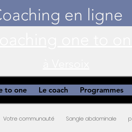
oaching en ligne
à Versoix
 to one
Le coach
Programmes
Votre communauté
Sangle abdominale
p