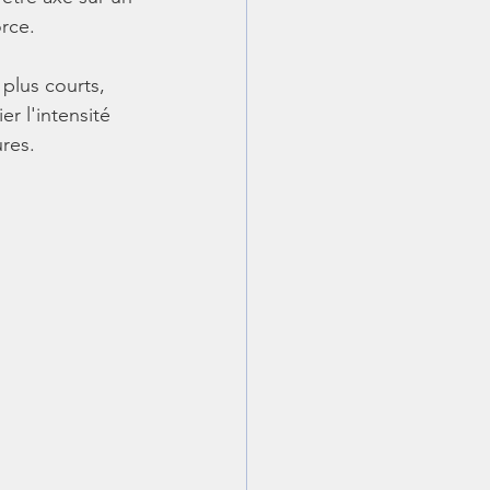
rce.
 plus courts, 
r l'intensité 
ures.