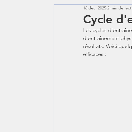
16 déc. 2025
2 min de lect
cross training
yoga
Cycle d'
Les cycles d'entraî
d'entraînement physi
résultats. Voici que
efficaces :