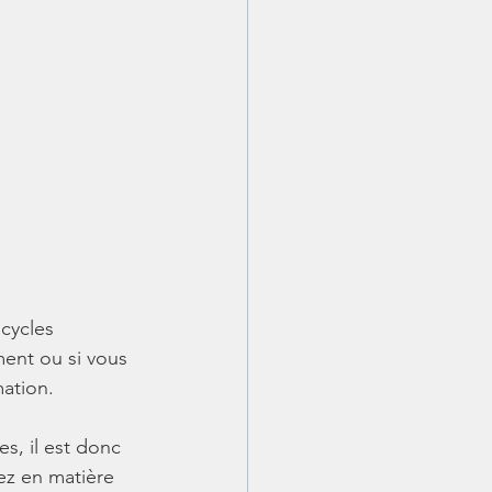
cycles 
ent ou si vous 
mation.
s, il est donc 
ez en matière 