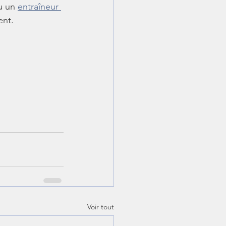
u un 
entraîneur 
ent.
Voir tout