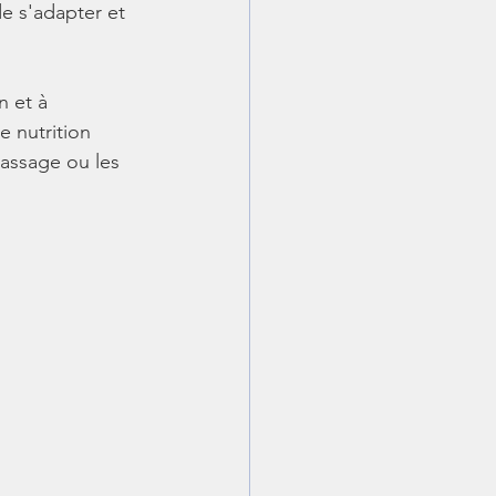
de s'adapter et 
n et à 
e nutrition 
assage ou les 