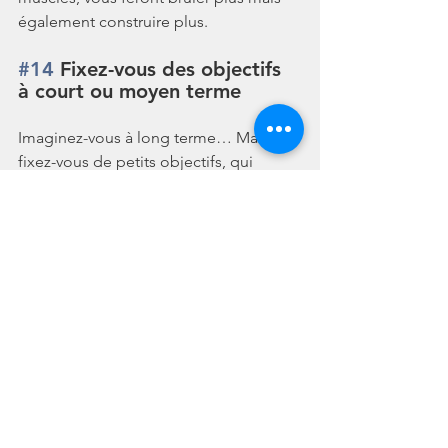
également construire plus.
#14
 Fixez-vous des objectifs 
à court ou moyen terme
Imaginez-vous à long terme… Mais 
fixez-vous de petits objectifs, qui 
jalonnent votre parcours pour vous 
aider à rester concentré et à atteindre 
votre gros objectif. Rester fit passe 
aussi par le fait de se fixer des objectifs 
et de les atteindre, si vos objectifs sont 
trop gros, vous allez mettre du temps à 
l’atteindre et pouvez perdre votre 
motivation.
#15
  Fêtez vos petites 
victoires