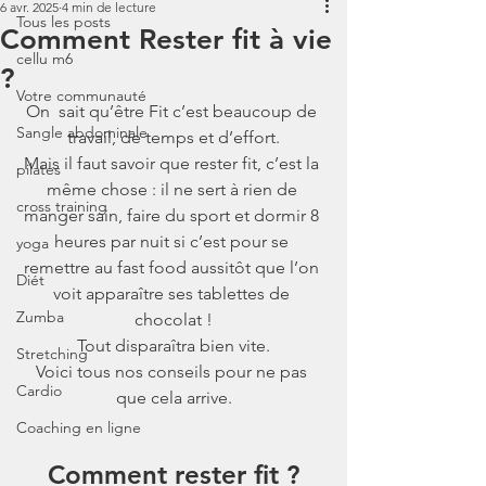
6 avr. 2025
4 min de lecture
Tous les posts
Comment Rester fit à vie
cellu m6
?
Votre communauté
On  sait qu’être Fit c’est beaucoup de 
Sangle abdominale
travail, de temps et d’effort.
Mais il faut savoir que rester fit, c’est la 
pilates
même chose : il ne sert à rien de 
cross training
manger sain, faire du sport et dormir 8 
heures par nuit si c’est pour se 
yoga
remettre au fast food aussitôt que l’on 
Diét
voit apparaître ses tablettes de 
Zumba
chocolat !
Tout disparaîtra bien vite.
Stretching
Voici tous nos conseils pour ne pas 
Cardio
que cela arrive.
Coaching en ligne
Comment rester fit ?