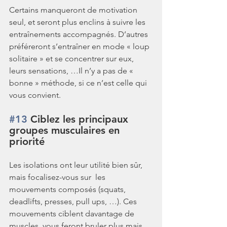
Certains manqueront de motivation 
seul, et seront plus enclins à suivre les 
entraînements accompagnés. D’autres 
préféreront s’entraîner en mode « loup 
solitaire » et se concentrer sur eux, 
leurs sensations, …Il n’y a pas de « 
bonne » méthode, si ce n’est celle qui 
vous convient.
#13
 Ciblez les principaux 
groupes musculaires en 
priorité
Les isolations ont leur utilité bien sûr, 
mais focalisez-vous sur  les 
mouvements composés (squats, 
deadlifts, presses, pull ups, …). Ces 
mouvements ciblent davantage de 
muscles, vous feront bruler plus mais 