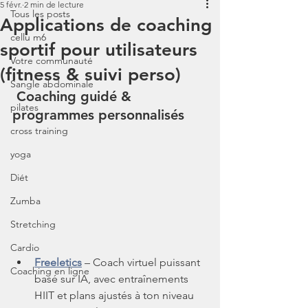
5 févr.
2 min de lecture
Tous les posts
Applications de coaching
cellu m6
sportif pour utilisateurs
Votre communauté
(fitness & suivi perso)
Sangle abdominale
 Coaching guidé & 
pilates
programmes personnalisés
cross training
yoga
Diét
Zumba
Stretching
Cardio
Freeletics
 – Coach virtuel puissant 
Coaching en ligne
basé sur IA, avec entraînements 
HIIT et plans ajustés à ton niveau 