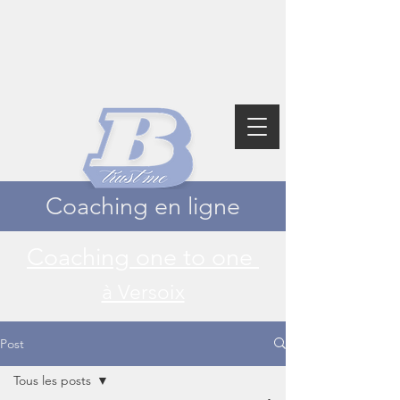
Coaching en ligne
Coaching one to one
à Versoix
Post
Tous les posts