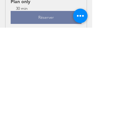
Plan only
30 min
Réserver
Mots-clés :
Coach en ligne
Coaching-sportif-en-ligne
Programme en ligne
programme d entrainement
Votre communauté
Coaching en ligne
Voir tout
Posts récents