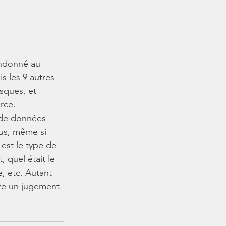
andonné au 
 les 9 autres 
sques, et 
rce. 
 de données 
lus, même si 
 est le type de 
, quel était le 
e, etc. Autant 
tre un jugement.