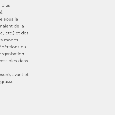
 plus 
).
e sous la 
naient de la 
e, etc.) et des 
les modes 
épétitions ou 
organisation 
cessibles dans 
suré, avant et 
grasse 