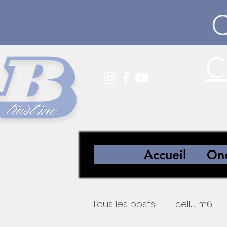
C
Accueil
One
Tous les posts
cellu m6