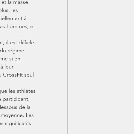
 et la masse 
lus, les 
iellement à 
les hommes, et 
il est difficle 
 du régime 
me si en 
à leur 
u CrossFit seul 
ue les athlètes 
participant, 
dessous de la 
 moyenne. Les 
 significatifs 