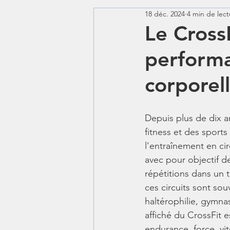
18 déc. 2024
4 min de lect
cross training
yoga
Le CrossF
performa
corporel
Depuis plus de dix an
fitness et des sport
l'entraînement en cir
avec pour objectif d
répétitions dans un
ces circuits sont sou
haltérophilie, gymnast
affiché du CrossFit e
endurance, force, vit