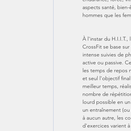
aspects santé, bien-ê
hommes que les fe
À l'instar du H.I.I.T.
CrossFit se base sur 
intense suivies de p
active ou passive. C
les temps de repos 
et seul l'objectif fina
meilleur temps, réali
nombre de répétition
lourd possible en un 
un entraînement (ou
à aucun autre, les c
d'exercices varient à