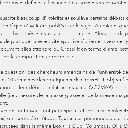
 d'épreuves définies à l'avance. Les CrossFiters doivent s
 suscite beaucoup d'intérêts et soulève certains débats d
ientifique n'avait été publiée sur le sujet. Au mieux, que
is des hypothèses mais sans fondements. Alors que de p
de pratiquer une activité sportive s'orientent vers ce t
peuvent-elles attendre du CrossFit en terme d'améliora
et de la composition corporelle ?
e question, des chercheurs américains de l'université d
ant 10 semaines des pratiquants de CrossFit. L'objectif 
lution de leur débit ventilatoire maximal (VO2MAX) et de 
le (i.e., mesure de la masse grasse et de la masse maigr
ent.
nes de tout niveau ont participé à l'étude, mais seules 4
) ont complété l'étude. Toutes ces personnes étaient p
recrutées dans la même Box (Fit Club, Columbus, OH). De