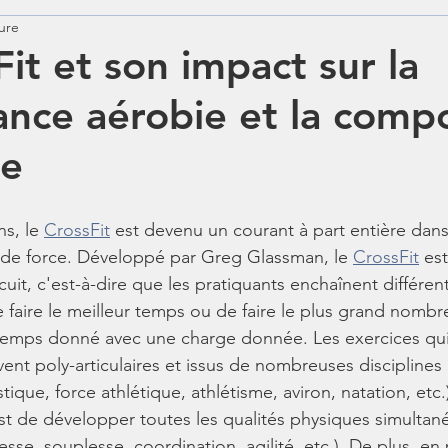
ure
Diét
Zumba
Stretching
Cardio
Coa
it et son impact sur la
nce aérobie et la compo
le
s, le 
CrossFit
 est devenu un courant à part entière dan
s de force. Développé par Greg Glassman, le 
CrossFit
 es
cuit, c'est-à-dire que les pratiquants enchaînent différen
e faire le meilleur temps ou de faire le plus grand nombr
 temps donné avec une charge donnée. Les exercices q
vent poly-articulaires et issus de nombreuses disciplines (
ique, force athlétique, athlétisme, aviron, natation, etc.)
st de développer toutes les qualités physiques simultané
esse, souplesse, coordination, agilité, etc.). De plus, en