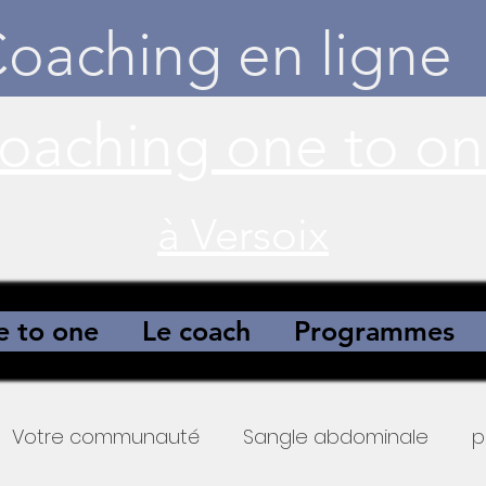
oaching en ligne
à Versoix
 to one
Le coach
Programmes
Votre communauté
Sangle abdominale
p