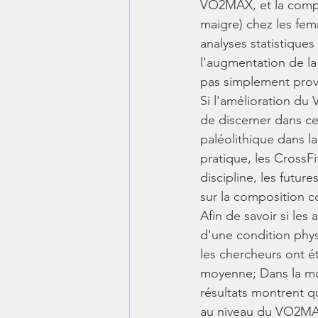
VO2MAX, et la compos
maigre) chez les fem
analyses statistique
l'augmentation de l
pas simplement provo
Si l'amélioration du 
de discerner dans cet
paléolithique dans l
pratique, les CrossFi
discipline, les futur
sur la composition c
Afin de savoir si les
d'une condition phys
les chercheurs ont é
moyenne; Dans la mo
résultats montrent que
au niveau du VO2MAX