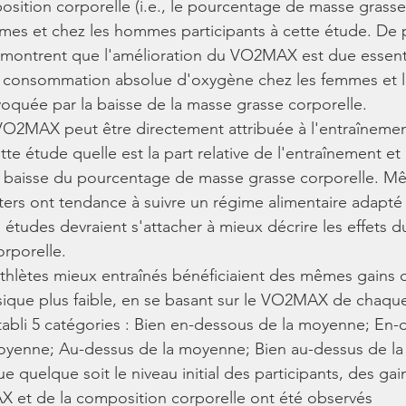
ition corporelle (i.e., le pourcentage de masse grasse
mes et chez les hommes participants à cette étude. De p
s montrent que l'amélioration du VO2MAX est due essent
a consommation absolue d'oxygène chez les femmes et 
quée par la baisse de la masse grasse corporelle.
VO2MAX peut être directement attribuée à l'entraînement, 
te étude quelle est la part relative de l'entraînement et
a baisse du pourcentage de masse grasse corporelle. Mê
ters ont tendance à suivre un régime alimentaire adapté 
es études devraient s'attacher à mieux décrire les effets d
orporelle.
 athlètes mieux entraînés bénéficiaient des mêmes gains q
ique plus faible, en se basant sur le VO2MAX de chaque 
tabli 5 catégories : Bien en-dessous de la moyenne; En-
yenne; Au-dessus de la moyenne; Bien au-dessus de la
 quelque soit le niveau initial des participants, des gains
 et de la composition corporelle ont été observés 