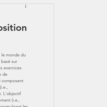
ching en ligne
sition
s le monde du 
t basé sur 
ts exercices 
e de 
ui composent 
i.e., 
. L'objectif 
ment (i.e., 
 promulgant les 